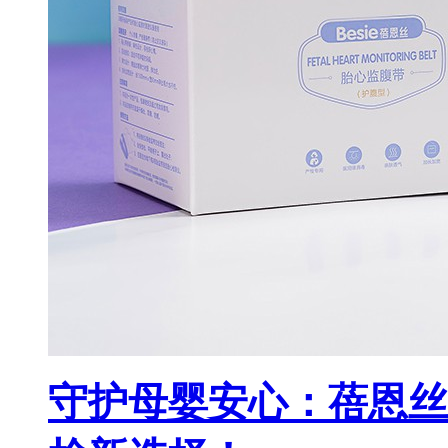
守护母婴安心：蓓恩丝