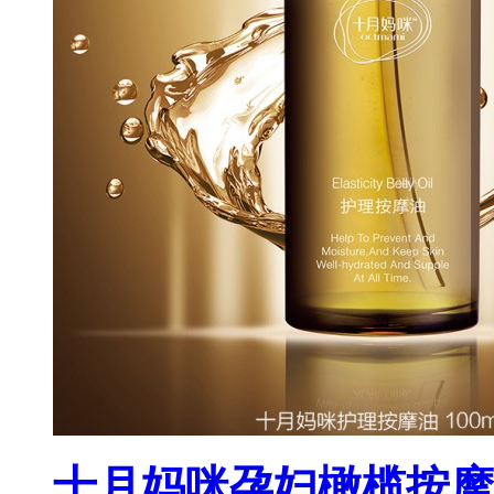
十月妈咪孕妇橄榄按摩