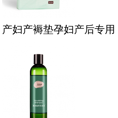
产妇产褥垫孕妇产后专用