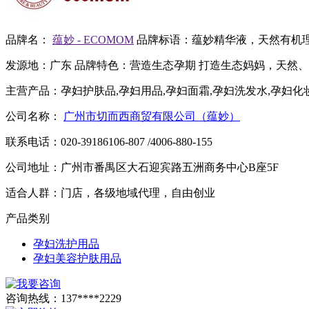
品牌名：
蕴妙 - ECOMOM
品牌标语：
蕴妙精华液，天然有机
发源地：
广东
品牌特色：
营造生态孕期 打造生态妈妈，天然
主营产品：
孕妇护肤品,孕妇用品,孕妇面霜,孕妇洗发水,孕妇化
公司名称：
广州市切而西商贸有限公司（蕴妙）
联系电话：
020-39186106-807 /4006-880-155
公司地址：
广州市番禺区大石迎宾路五洲商务中心B座5F
适合人群：
门店，各级地域代理，自由创业
产品类别
孕妇洗护用品
孕妇美容护肤用品
咨询热线：
137****2229