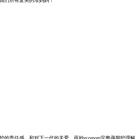
我们所有爱美的准妈妈！
的责任感、和对下一代的关爱，蕴妙ecomom完整孕期护理解