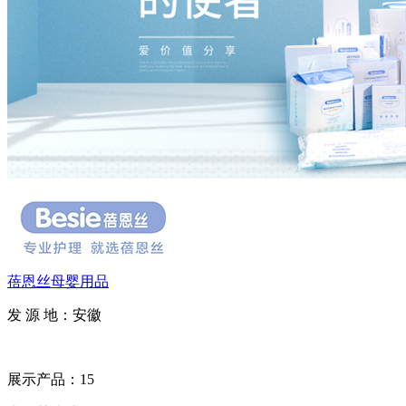
蓓恩丝母婴用品
发 源 地：安徽
展示产品：15