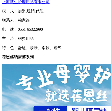
上海慧生护理用品有限公司
模 式：加盟,经销,代理
联系人：柏家连
电 话：0551-65322990
主 营：妇婴用品
特 色：舒适、亲肤、柔软、透气
蓓恩丝纸尿裤系列