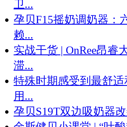
卫...
孕贝F15摇奶调奶器
赖...
实战干货 | OnRee
滞...
特殊时期感受到最舒适
用...
孕贝S19T双边吸奶器
金斯健贝小课堂 | “叶