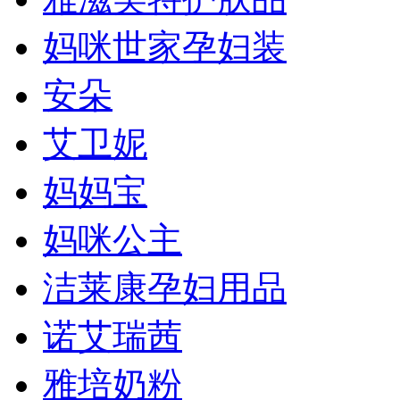
妈咪世家孕妇装
安朵
艾卫妮
妈妈宝
妈咪公主
洁莱康孕妇用品
诺艾瑞茜
雅培奶粉