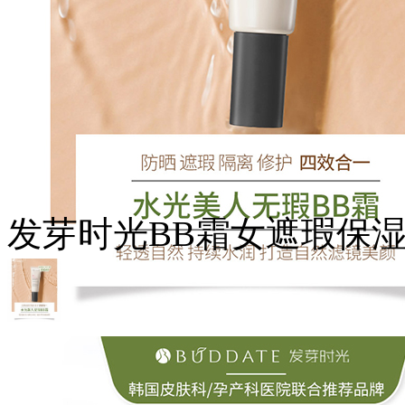
发芽时光BB霜女遮瑕保