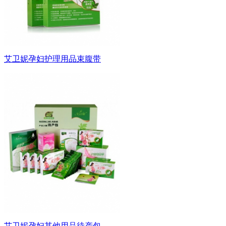
艾卫妮孕妇护理用品束腹带
艾卫妮孕妇其他用品待产包