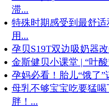
滞...
特殊时期感受到最舒适
用...
孕贝S19T双边吸奶器
金斯健贝小课堂 | “叶
孕妈必看！胎儿“饿了
母乳不够宝宝吃要猛喝
胖！...