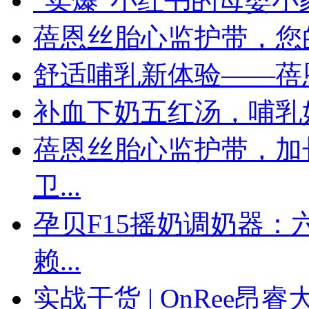
“卖爆”小红书的母婴小
蓓恩丝胎心监护带，您
舒适哺乳新体验——蓓
补血下奶五红汤，哺乳
蓓恩丝胎心监护带，加
卫...
孕贝F15摇奶调奶器
赖...
实战干货 | OnRee