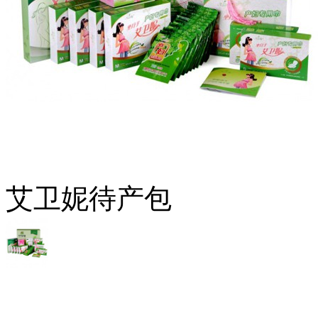
艾卫妮待产包