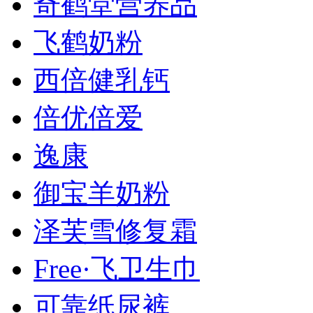
奇鹤堂营养品
飞鹤奶粉
西倍健乳钙
倍优倍爱
逸康
御宝羊奶粉
泽芙雪修复霜
Free·飞卫生巾
可靠纸尿裤