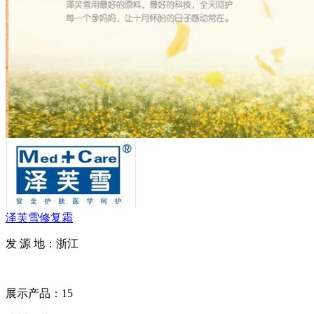
泽芙雪修复霜
发 源 地：浙江
展示产品：15