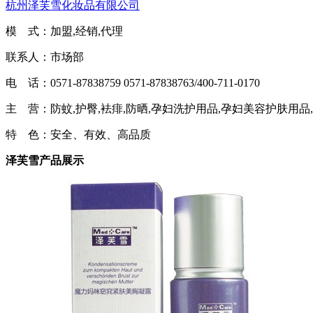
杭州泽芙雪化妆品有限公司
模 式：加盟,经销,代理
联系人：市场部
电 话：0571-87838759 0571-87838763/400-711-0170
主 营：防蚊,护臀,袪痱,防晒,孕妇洗护用品,孕妇美容护肤用品
特 色：安全、有效、高品质
泽芙雪产品展示