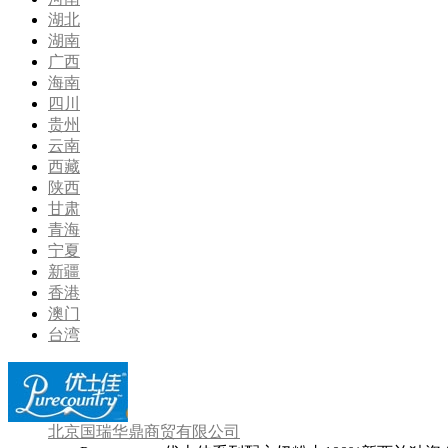
湖北
湖南
广西
海南
四川
贵州
云南
西藏
陕西
甘肃
青海
宁夏
新疆
香港
澳门
台湾
北京国瑞华鼎商贸有限公司