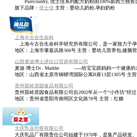
Purecountry, 优士佳系列配方奶粉由100%新西兰
旗下品牌：
优士佳
主营：
婴幼儿奶粉,孕妇奶粉
上海今古合生命科
上海今古合生命科学研究所有限公司，是一家致力于孕婴
地区：上海市肇嘉浜路366号
主营：
婴幼儿营养包,健脑营
山西麦迪博士进出口贸易有限公司
麦迪·博士Dr . Maddie -----给宝宝跟妈妈一个健康的未
地区：山西省太原市铜锣湾国际公寓B座13层1305号
主营
贵州苗岭蔗园食品有限公司
贵州苗岭蔗园食品有限公司自2002年从一个“小作坊”经过
地区：贵州省贵阳市南明区文化路78号
主营：
红糖
大庆乳业控股有限公司
大庆乳品厂有限责任公司始建于1970年，是集产品研发、