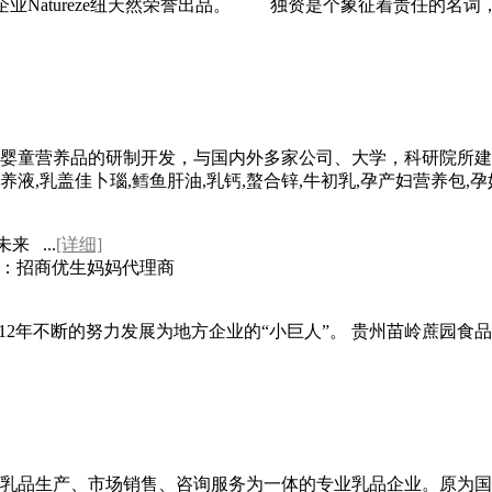
独资企业Natureze纽天然荣誉出品。 独资是个象征着责任的名词
童营养品的研制开发，与国内外多家公司、大学，科研院所建立
养液,乳盖佳卜瑙,鳕鱼肝油,乳钙,螯合锌,牛初乳,孕产妇营养包,
来 ...
[详细]
：
招商优生妈妈代理商
12年不断的努力发展为地方企业的“小巨人”。 贵州苗岭蔗园食品
乳品生产、市场销售、咨询服务为一体的专业乳品企业。原为国营全