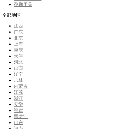
孕期用品
全部地区
江西
广东
北京
上海
重庆
天津
河北
山西
辽宁
吉林
内蒙古
江苏
浙江
安徽
福建
黑龙江
山东
河南