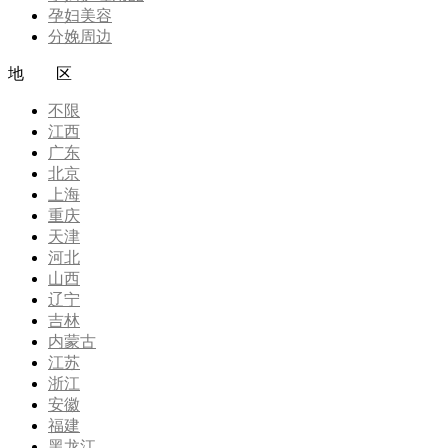
孕妇美容
分娩周边
地 区
不限
江西
广东
北京
上海
重庆
天津
河北
山西
辽宁
吉林
内蒙古
江苏
浙江
安徽
福建
黑龙江