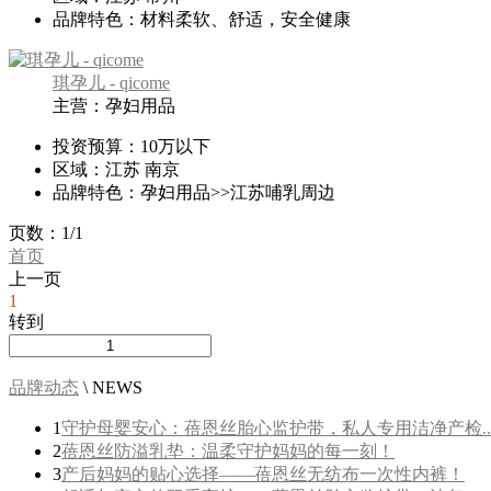
品牌特色：
材料柔软、舒适，安全健康
琪孕儿 - qicome
主营：孕妇用品
投资预算：
10万以下
区域：
江苏 南京
品牌特色：
孕妇用品>>江苏哺乳周边
页数：1/1
首页
上一页
1
转到
品牌动态
\ NEWS
1
守护母婴安心：蓓恩丝胎心监护带，私人专用洁净产检..
2
蓓恩丝防溢乳垫：温柔守护妈妈的每一刻！
3
产后妈妈的贴心选择——蓓恩丝无纺布一次性内裤！