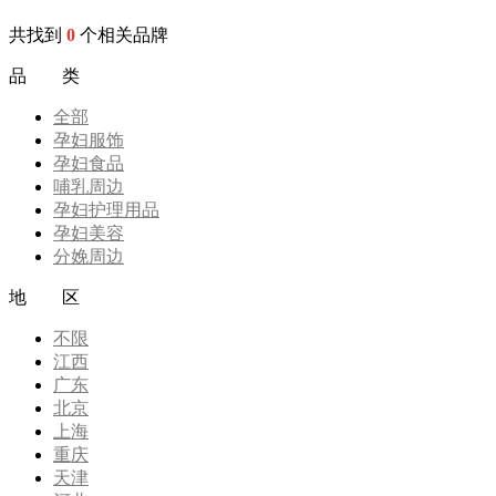
共找到
0
个相关品牌
品 类
全部
孕妇服饰
孕妇食品
哺乳周边
孕妇护理用品
孕妇美容
分娩周边
地 区
不限
江西
广东
北京
上海
重庆
天津