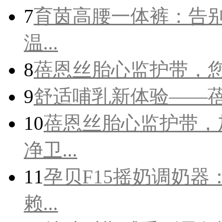
7
育茵高腰一体裤：告
温...
8
蓓恩丝胎心监护带，
9
舒适哺乳新体验——
10
蓓恩丝胎心监护带，
净卫...
11
孕贝F15摇奶调奶
赖...