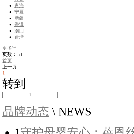
青海
宁夏
新疆
香港
澳门
台湾
更多︾
页数：1/1
首页
上一页
1
转到
品牌动态
\ NEWS
1
守护母婴安心：蓓恩