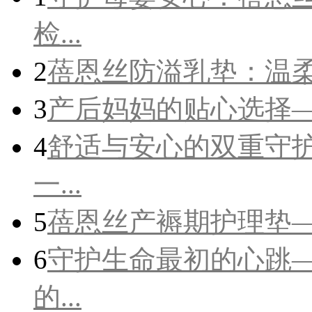
检...
2
蓓恩丝防溢乳垫：温
3
产后妈妈的贴心选择
4
舒适与安心的双重守
一...
5
蓓恩丝产褥期护理垫
6
守护生命最初的心跳
的...