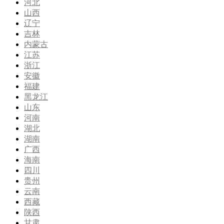
河北
山西
辽宁
吉林
内蒙古
江苏
浙江
安徽
福建
黑龙江
山东
河南
湖北
湖南
广西
海南
四川
贵州
云南
西藏
陕西
甘肃